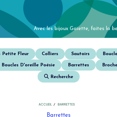
Avec les bijoux Gaïette,
faites la be
s Petite Fleur
Colliers
Sautoirs
Boucle
Boucles D'oreille Poésie
Barrettes
Broche
Recherche
ACCUEIL
BARRETTES
Barrettes