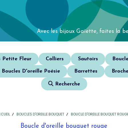
Avec les bijoux Gaïette,
faites la be
s Petite Fleur
Colliers
Sautoirs
Boucle
Boucles D'oreille Poésie
Barrettes
Broche
Recherche
CUEIL
BOUCLES D'OREILLE BOUQUET
BOUCLE D'OREILLE BOUQUET ROUG
Boucle d'oreille bouquet rouge