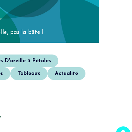
lle, pas la bête !
s D'oreille 3 Pétales
s
Tableaux
Actualité
E