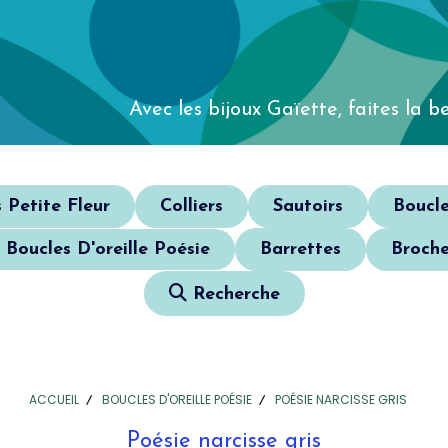
Avec les bijoux Gaïette,
faites la be
s Petite Fleur
Colliers
Sautoirs
Boucle
Boucles D'oreille Poésie
Barrettes
Broche
Recherche
ACCUEIL
BOUCLES D'OREILLE POÉSIE
POÉSIE NARCISSE GRIS
Poésie narcisse gris