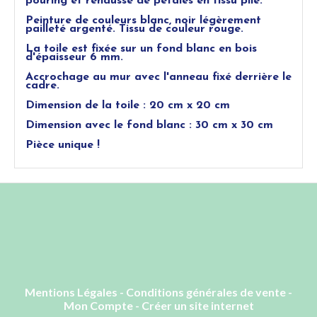
pouring et réhaussé de pétales en tissu plié.
Peinture de couleurs blanc, noir légèrement
pailleté argenté. Tissu de couleur rouge.
La toile est fixée sur un fond blanc en bois
d'épaisseur 6 mm.
Accrochage au mur avec l'anneau fixé derrière le
cadre.
Dimension de la toile : 20 cm x 20 cm
Dimension avec le fond blanc : 30 cm x 30 cm
Pièce unique !
Mentions Légales
Conditions générales de vente
Mon Compte
Créer un site internet